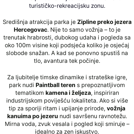
turističko-rekreacijsku zonu.
Središnja atrakcija parka je
Zipline preko jezera
Hercegovac
. Nije to samo vožnja – to je
trenutak hrabrosti, dubokog udaha i pogleda sa
oko 100m visine koji podsjeća koliko je osjećaj
slobode snažan. A kad se ponovno spustiš na
tlo, avantura tek počinje.
Za ljubitelje timske dinamike i strateške igre,
park nudi
Paintball teren
s prepoznatljivom
tematikom
kamena i željeza
, inspiriran
industrijskom poviješću lokaliteta. Ako si više
tip za sporiji ritam i upijanje prirode,
vožnja
kanuima po jezeru
nudi savršenu ravnotežu.
Mirna voda, zvuk vesala i pogled koji smiruje –
idealno za zen iskustvo.